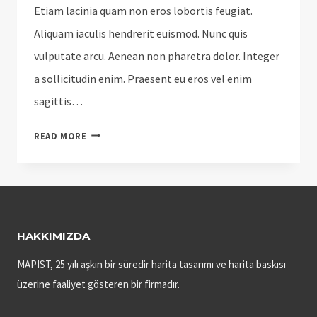
Etiam lacinia quam non eros lobortis feugiat.
Aliquam iaculis hendrerit euismod. Nunc quis
vulputate arcu. Aenean non pharetra dolor. Integer
a sollicitudin enim. Praesent eu eros vel enim
sagittis…
HORSE
READ MORE
RIDER
SHARED
AFTER
WINNING
MATCH
HAKKIMIZDA
MAPIST, 25 yılı aşkın bir süredir harita tasarımı ve harita baskısı
üzerine faaliyet gösteren bir firmadır.