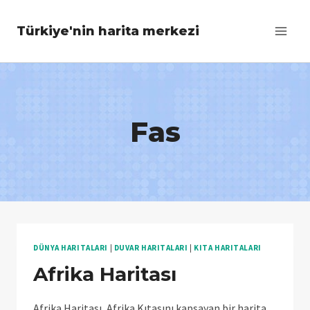
Skip
Türkiye'nin harita merkezi
to
content
Fas
DÜNYA HARITALARI
|
DUVAR HARITALARI
|
KITA HARITALARI
Afrika Haritası
Afrika Haritası, Afrika Kıtasını kapsayan bir harita